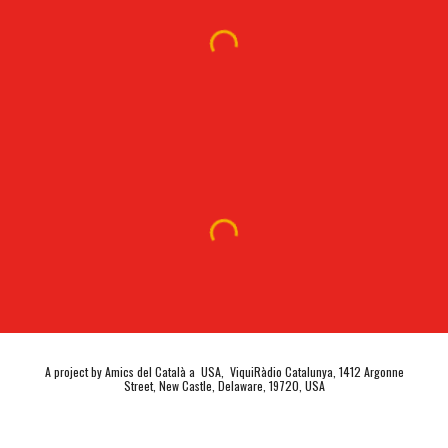
A project by Amics del Català a USA, ViquiRàdio Catalunya, 1412 Argonne
Street, New Castle, Delaware, 19720, USA