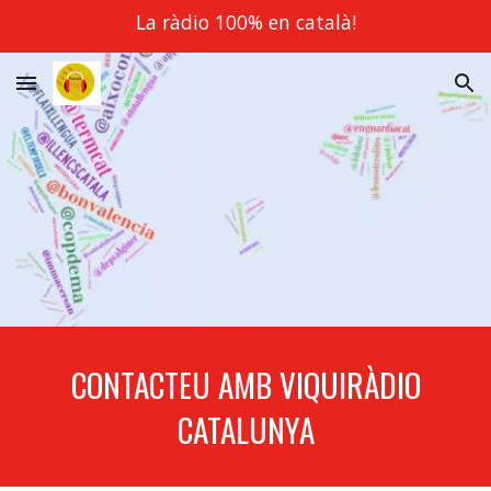
La ràdio 100% en català!
Skip to main content
Skip to navigation
CONTACTEU AMB VIQUIRÀDIO
CATALUNYA